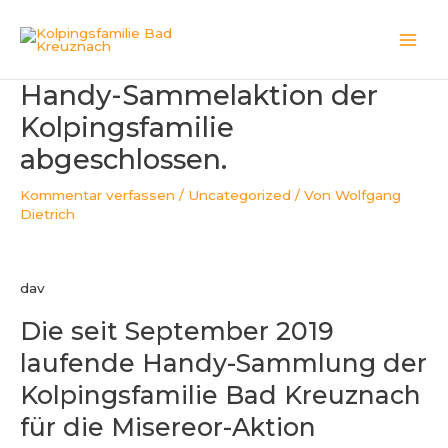
Zum
Beitragsnavigation
Mai
Inhalt
Men
springen
Handy-Sammelaktion der
Kolpingsfamilie
abgeschlossen.
Kommentar verfassen
/
Uncategorized
/ Von
Wolfgang
Dietrich
dav
Die seit September 2019
laufende Handy-Sammlung der
Kolpingsfamilie Bad Kreuznach
für die Misereor-Aktion